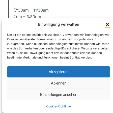
(7:30am – 11:30am
2pm – 3:30pm
4pm – 5:40pm)
Einwilligung verwalten
Um dir ein optimales Erlebnis zu bieten, verwenden wir Technologien wie
Cookies, um Geräteinformationen zu speichern und/oder darauf
zuzugreifen. Wenn du diesen Technologien zustimmst, können wir Daten
Tag 9: Der PCT,
wie das Surfverhalten oder eindeutige IDs auf dieser Website verarbeiten.
Wenn du deine Einwilligung nicht erteilst oder zurückziehst, können
der Strand ohne Meer
bestimmte Merkmale und Funktionen beeinträchtigt werden.
Reisetag 38, 21. Juni 2018
Akzeptieren
Ablehnen
26,8km, + 700 m
Einstellungen ansehen
Es ist arschkalt, aber ich quäle mich trotzdem um
6 Uhr aus dem Bett um ein paar Fotos vom See zu
Cookie-Richtlinie
machen… So still und idyllisch.