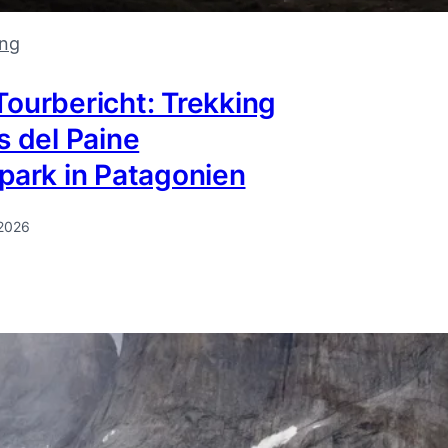
ing
ourbericht: Trekking
s del Paine
park in Patagonien
 2026