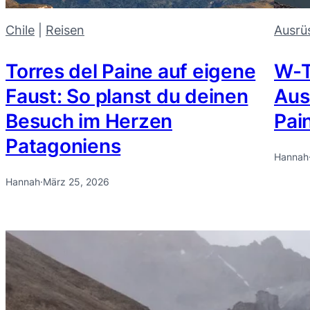
Chile
 | 
Reisen
Ausrü
Torres del Paine auf eigene
W-T
Faust: So planst du deinen
Aus
Besuch im Herzen
Pai
Patagoniens
Hannah
Hannah
·
März 25, 2026