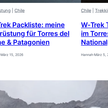
stung
 | 
Chile
Chile
 | 
Trekk
rek Packliste: meine
W-Trek T
rüstung für Torres del
im Torre
ne & Patagonien
National
·
März 15, 2026
Hannah
·
März 5,