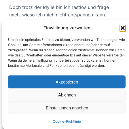
Doch trotz der Idylle bin ich rastlos und frage
mich, wieso ich mich nicht entspannen kann.
Irgendwie klappt es nicht und das hat was mit
Einwilligung verwalten
dem Alleinsein zu tun, es ist echt seltsam. Generell
fällt es mir hier schwer, abzuschalten. Ich bin
Um dir ein optimales Erlebnis zu bieten, verwenden wir Technologien wie
alleine, die Natur „flasht“ mich nicht so und
Cookies, um Geräteinformationen zu speichern und/oder darauf
zuzugreifen. Wenn du diesen Technologien zustimmst, können wir Daten
dadurch kreisen meine Gedanken die ganze Zeit
wie das Surfverhalten oder eindeutige IDs auf dieser Website verarbeiten.
um Probleme. Wieso ich kein Wasser hinterlegt
Wenn du deine Einwilligung nicht erteilst oder zurückziehst, können
bestimmte Merkmale und Funktionen beeinträchtigt werden.
habe. Wie anstrengend es sein wird, mit 6,5 Liter
zu wandern. Wie ich morgen 20 km mit nur 4
Litern Wasser schaffen soll. Und so weiter… Nichts
Akzeptieren
lenkt mich richtig von meinen Sorgen ab. Und
Ablehnen
dann wird man zusätzlich auch noch die ganze
Zeit von Fliegen umsummt…
Einstellungen ansehen
Cookie-Richtlinie
Hier kann mans wirklich aushalten!
Würde ich