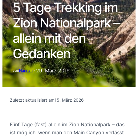
5 Tage Trekking im
Zion Nationalpark –
allein mit den
Gedanken
29. März 2019
von
Hannah
·
Zuletzt aktualisiert am
15. März 2026
Fünf Tage (fast) allein im Zion Nationalpark – das
ist möglich, wenn man den Main Canyon verlässt